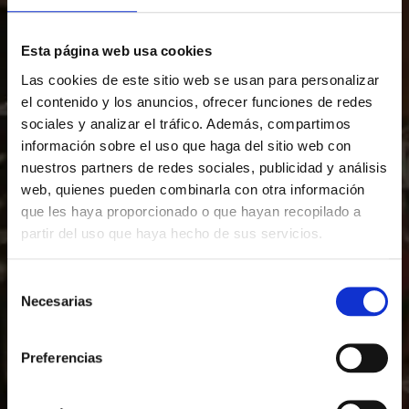
Esta página web usa cookies
Las cookies de este sitio web se usan para personalizar
Acepto la
política de privacidad.
el contenido y los anuncios, ofrecer funciones de redes
sociales y analizar el tráfico. Además, compartimos
Crear cuenta
información sobre el uso que haga del sitio web con
nuestros partners de redes sociales, publicidad y análisis
web, quienes pueden combinarla con otra información
que les haya proporcionado o que hayan recopilado a
partir del uso que haya hecho de sus servicios.
Selección
Descubre tus ventajas por
Necesarias
de
ser socio
consentimiento
Preferencias