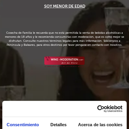
Iniciar sesión
SOY MENOR DE EDAD
Crea tu cuenta y únete al
Cosecha de Familia le recuerda que no está permitida la venta de bebidas alcohólicas a
club
menores de 18 años y le recomienda consumirlas con moderación, que es como mejor se
disfrutan. Consulte nuestros términos legales para más información. Sólo envíos a
Península y Baleares, para otros destinos por favor póngase en contacto con nosotros.
Consentimiento
Detalles
Acerca de las cookies