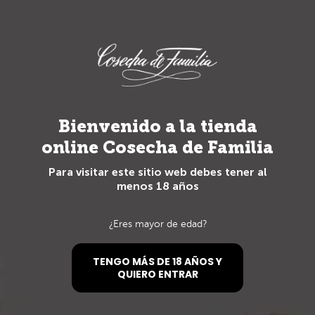
Bienvenido a tu Club Cosecha de
Familia
Bienvenido a la tienda
Crear cuenta
online Cosecha de Familia
Para visitar este sitio web debes tener al
Iniciar sesión
menos 18 años
¿Eres mayor de edad?
TENGO MÁS DE 18 AÑOS Y
QUIERO ENTRAR
Crear cuenta